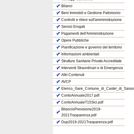
Bilanci
Beni Immobili e Gestione Patrimonio
Controlli e rilievi sull'amministrazione
Servizi Erogati
Pagamenti dell'Amministrazione
Opere Pubbliche
Pianificazione e governo del territorio
Informazioni ambientali
Strutture Sanitarie Private Accreditate
Interventi Straordinari e di Emergenza
Altri Contenuti
AVCP
Elenco_Gare_Comune_di_Castel_di_Sasso
ContoAnnuale2017.pdf
ContoAnnualeT15Sici.pdf
BilancioPrevisione2019-
2021Trasparenza.pdf
Dup2019-2021Trasparenza.pdf